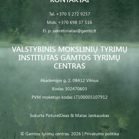
Tel.
+370 5 272 9257
Mob.
+370 698 37 516
El. p.
sekretoriatas@gamtc.lt
VALSTYBINIS MOKSLINIŲ TYRIMŲ
INSTITUTAS GAMTOS TYRIMŲ
CENTRAS
Akademijos g. 2, 08412 Vilnius
Kodas 302470603
PVM mokėtojo kodas LT100005107912
Sukurta
PictureIDeas
& Matas Jankauskas
© Gamtos tyrimų centras. 2026 |
Privatumo politika