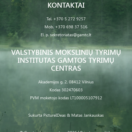
KONTAKTAI
Tel.
+370 5 272 9257
Mob.
+370 698 37 516
El. p.
sekretoriatas@gamtc.lt
VALSTYBINIS MOKSLINIŲ TYRIMŲ
INSTITUTAS GAMTOS TYRIMŲ
CENTRAS
Akademijos g. 2, 08412 Vilnius
Kodas 302470603
PVM mokėtojo kodas LT100005107912
Sukurta
PictureIDeas
& Matas Jankauskas