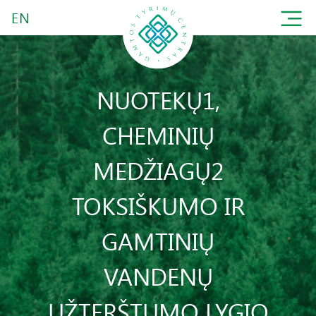
EN
NUOTEKŲ1,
CHEMINIŲ
MEDŽIAGŲ2
TOKSIŠKUMO IR
GAMTINIŲ
VANDENŲ
UŽTERŠTUMO LYGIO