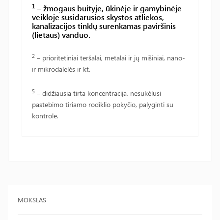
1
– žmogaus buityje, ūkinėje ir gamybinėje
veikloje susidarusios skystos atliekos,
kanalizacijos tinklų surenkamas paviršinis
(lietaus) vanduo.
2
– prioritetiniai teršalai, metalai ir jų mišiniai, nano-
ir mikrodalelės ir kt.
5
– didžiausia tirta koncentracija, nesukėlusi
pastebimo tiriamo rodiklio pokyčio, palyginti su
kontrole.
MOKSLAS