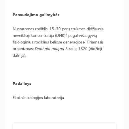
Panaudojimo galimybės
Nustatomas rodiklis: 15–30 parų trukmės didžiausia
5
neveiklioji koncentracija (DNK)
pagal vėžiagyvių
fiziologinius rodiklius keliose generacijose. Tiriamasis
organizmas:
Daphnia magna
Straus, 1820 (didžioji
dafnija).
Padalinys
Ekotoksikologijos laboratorija