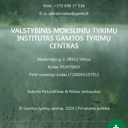
Mob.
+370 698 37 516
El. p.
sekretoriatas@gamtc.lt
VALSTYBINIS MOKSLINIŲ TYRIMŲ
INSTITUTAS GAMTOS TYRIMŲ
CENTRAS
Akademijos g. 2, 08412 Vilnius
Kodas 302470603
PVM mokėtojo kodas LT100005107912
Sukurta
PictureIDeas
& Matas Jankauskas
© Gamtos tyrimų centras. 2026 |
Privatumo politika