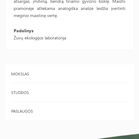
atsargas, įmitimą, bendrą tiriamo gyvūno būklę. Maisto
pramonėje atliekama analogiška analizė leidžia įvertinti
mėginio maistinę vertę.
Padalinys
Žuvų ekologijos laboratorija
MOKSLAS
STUDIJOS
PASLAUGOS