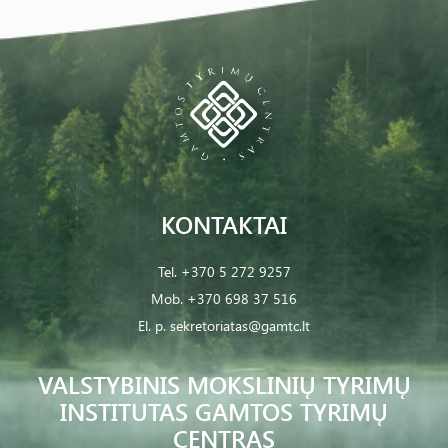
KONTAKTAI
Tel.
+370 5 272 9257
Mob.
+370 698 37 516
El. p.
sekretoriatas@gamtc.lt
VALSTYBINIS MOKSLINIŲ TYRIMŲ
INSTITUTAS GAMTOS TYRIMŲ
CENTRAS