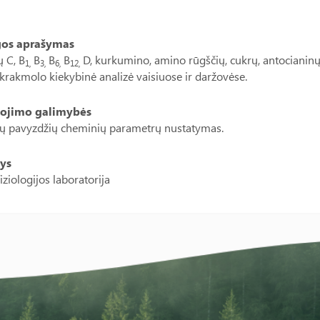
gos aprašymas
 C, B
B
B
B
D, kurkumino, amino rūgščių, cukrų, antocianinų
1,
3,
6,
12,
 krakmolo kiekybinė analizė vaisiuose ir daržovėse.
ojimo galimybės
ių pavyzdžių cheminių parametrų nustatymas.
ys
iziologijos laboratorija