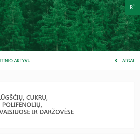
ANTINIO AKTYVUMO DPPH, POLIFENOLIŲ, PIGMENTŲ, PROLINO, KRAK
ATGAL
RŪGŠČIŲ, CUKRŲ,
 POLIFENOLIŲ,
VAISIUOSE IR DARŽOVĖSE