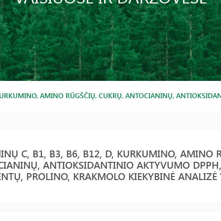
 D, KURKUMINO, AMINO RŪGŠČIŲ, CUKRŲ, ANTOCIANINŲ, ANTIOKSID
INŲ C, B1, B3, B6, B12, D, KURKUMINO, AMINO 
IANINŲ, ANTIOKSIDANTINIO AKTYVUMO DPPH,
NTŲ, PROLINO, KRAKMOLO KIEKYBINĖ ANALIZĖ 