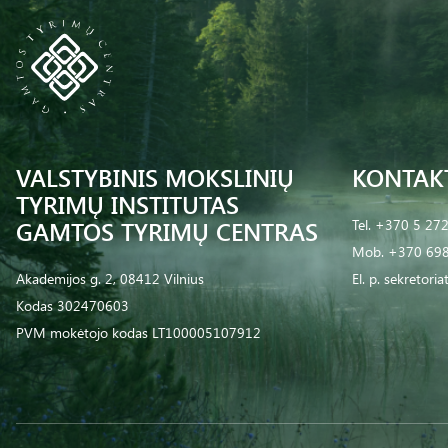
VALSTYBINIS MOKSLINIŲ
KONTAK
TYRIMŲ INSTITUTAS
GAMTOS TYRIMŲ CENTRAS
Tel.
+370 5 27
Mob.
+370 698
Akademijos g. 2, 08412 Vilnius
El. p.
sekretoria
Kodas 302470603
PVM mokėtojo kodas LT100005107912