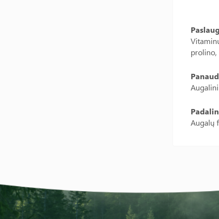
Paslau
Vitaminų
prolino,
Panaud
Augalin
Padalin
Augalų f