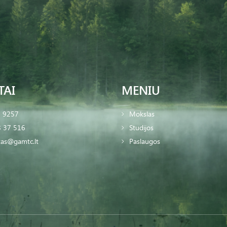
TAI
MENIU
2 9257
Mokslas
 37 516
Studijos
tas@gamtc.lt
Paslaugos