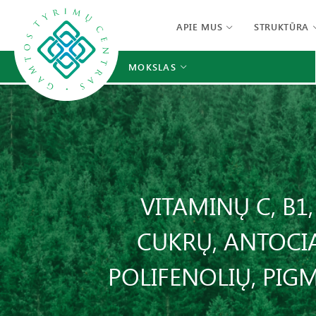
APIE MUS
STRUKTŪRA
MOKSLAS
VITAMINŲ C, B1,
CUKRŲ, ANTOCI
POLIFENOLIŲ, PIG