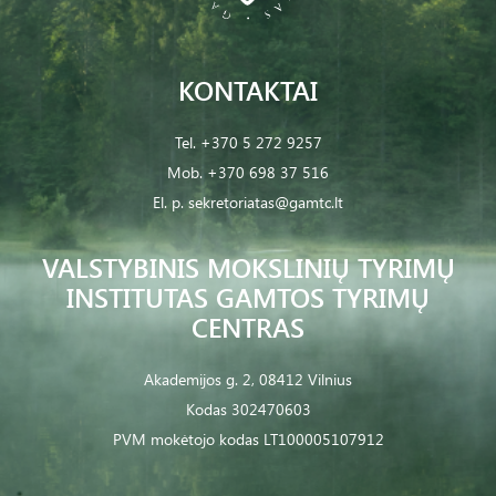
KONTAKTAI
Tel.
+370 5 272 9257
Mob.
+370 698 37 516
El. p.
sekretoriatas@gamtc.lt
VALSTYBINIS MOKSLINIŲ TYRIMŲ
INSTITUTAS GAMTOS TYRIMŲ
CENTRAS
Akademijos g. 2, 08412 Vilnius
Kodas 302470603
PVM mokėtojo kodas LT100005107912