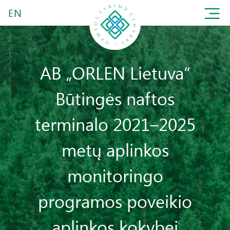
EN
AB „ORLEN Lietuva“
Būtingės naftos
terminalo 2021–2025
metų aplinkos
monitoringo
programos poveikio
aplinkos kokybei