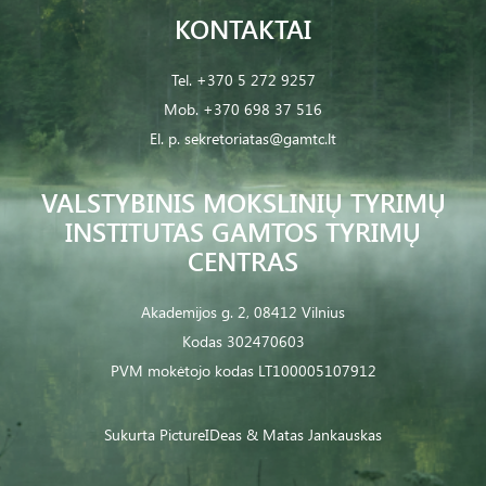
KONTAKTAI
Tel.
+370 5 272 9257
Mob.
+370 698 37 516
El. p.
sekretoriatas@gamtc.lt
VALSTYBINIS MOKSLINIŲ TYRIMŲ
INSTITUTAS GAMTOS TYRIMŲ
CENTRAS
Akademijos g. 2, 08412 Vilnius
Kodas 302470603
PVM mokėtojo kodas LT100005107912
Sukurta
PictureIDeas
& Matas Jankauskas