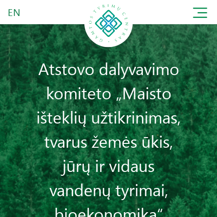
EN
Atstovo dalyvavimo
komiteto „Maisto
išteklių užtikrinimas,
tvarus žemės ūkis,
jūrų ir vidaus
vandenų tyrimai,
bioekonomika“