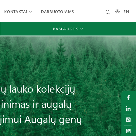
KONTAKTAI
DARBUOTOJAMS
EN
PASLAUGOS
ių lauko kolekcijų
ginimas ir augalų
jimui Augalų genų