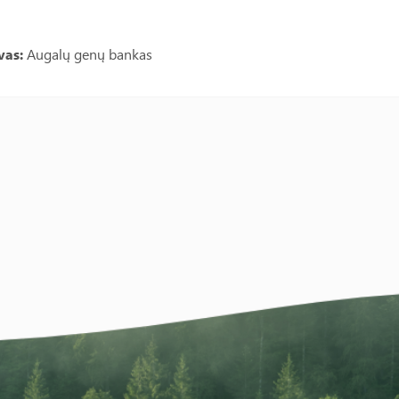
vas:
Augalų genų bankas