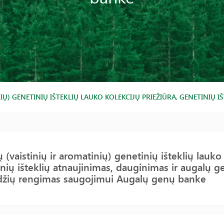
NIŲ) GENETINIŲ IŠTEKLIŲ LAUKO KOLEKCIJŲ PRIEŽIŪRA, GENETINI
 (vaistinių ir aromatinių) genetinių išteklių lauko 
nių išteklių atnaujinimas, dauginimas ir augalų 
džių rengimas saugojimui Augalų genų banke