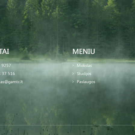
TAI
MENIU
2 9257
Mokslas
 37 516
Studijos
tas@gamtc.lt
Paslaugos