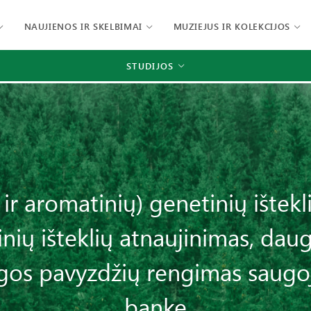
NAUJIENOS IR SKELBIMAI
MUZIEJUS IR KOLEKCIJOS
STUDIJOS
 ir aromatinių) genetinių ištekl
inių išteklių atnaujinimas, dau
gos pavyzdžių rengimas saugo
banke