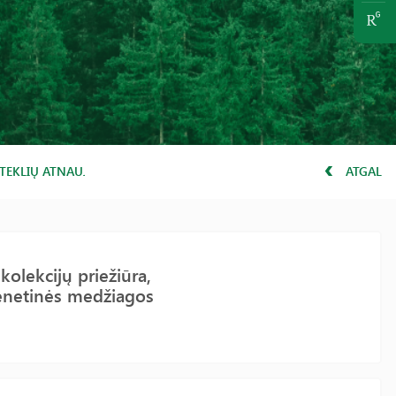
Ų IŠTEKLIŲ ATNAUJINIMAS, DAUGINIMAS IR AUGALŲ GENETINĖS ME
ATGAL
kolekcijų priežiūra,
genetinės medžiagos