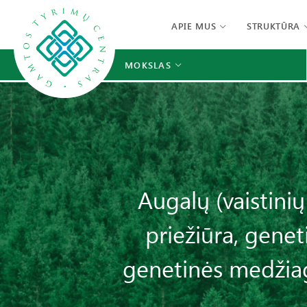
APIE MUS
STRUKTŪRA
MOKSLAS
Augalų (vaistinių
priežiūra, genet
genetinės medžia