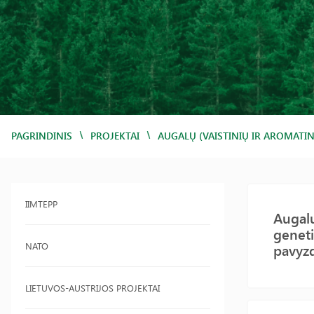
/
/
PAGRINDINIS
PROJEKTAI
AUGALŲ (VAISTINIŲ IR AROMATI
IIMTEPP
Augalų
geneti
NATO
pavyz
LIETUVOS-AUSTRIJOS PROJEKTAI