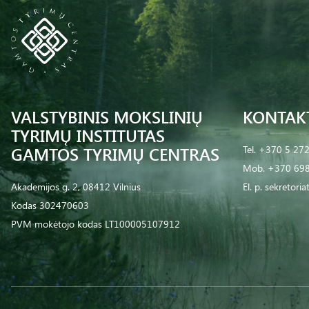
VALSTYBINIS MOKSLINIŲ
KONTAK
TYRIMŲ INSTITUTAS
GAMTOS TYRIMŲ CENTRAS
Tel.
+370 5 27
Mob.
+370 698
Akademijos g. 2, 08412 Vilnius
El. p.
sekretoria
Kodas 302470603
PVM mokėtojo kodas LT100005107912