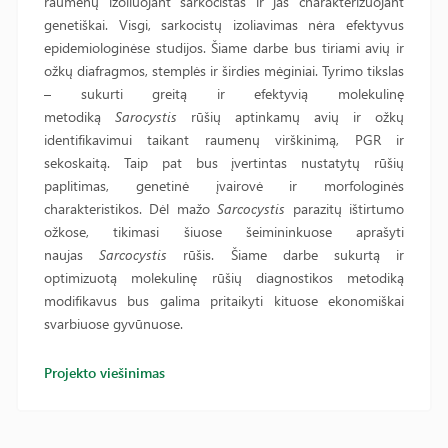
raumenų izoliuojant sarkocistas ir jas charakterizuojant
genetiškai. Visgi, sarkocistų izoliavimas nėra efektyvus
epidemiologinėse studijos. Šiame darbe bus tiriami avių ir
ožkų diafragmos, stemplės ir širdies mėginiai. Tyrimo tikslas
– sukurti greitą ir efektyvią molekulinę
metodiką
Sarocystis
rūšių aptinkamų avių ir ožkų
identifikavimui taikant raumenų virškinimą, PGR ir
sekoskaitą. Taip pat bus įvertintas nustatytų rūšių
paplitimas, genetinė įvairovė ir morfologinės
charakteristikos. Dėl mažo
Sarcocystis
parazitų ištirtumo
ožkose, tikimasi šiuose šeimininkuose aprašyti
naujas
Sarcocystis
rūšis. Šiame darbe sukurtą ir
optimizuotą molekulinę rūšių diagnostikos metodiką
modifikavus bus galima pritaikyti kituose ekonomiškai
svarbiuose gyvūnuose.
Projekto viešinimas