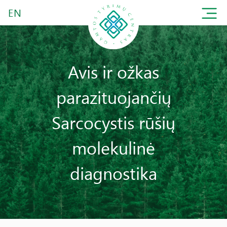
EN
Avis ir ožkas
parazituojančių
Sarcocystis rūšių
molekulinė
diagnostika