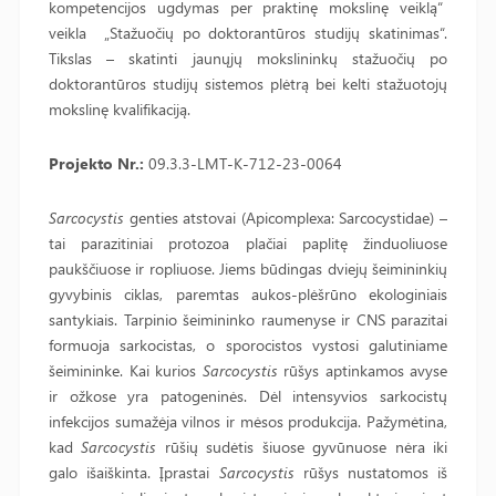
kompetencijos ugdymas per praktinę mokslinę veiklą“
veikla „Stažuočių po doktorantūros studijų skatinimas“.
Tikslas – skatinti jaunųjų mokslininkų stažuočių po
doktorantūros studijų sistemos plėtrą bei kelti stažuotojų
mokslinę kvalifikaciją.
Projekto Nr.:
09.3.3-LMT-K-712-23-0064
Sarcocystis
genties atstovai (Apicomplexa: Sarcocystidae) –
tai parazitiniai protozoa plačiai paplitę žinduoliuose
paukščiuose ir ropliuose. Jiems būdingas dviejų šeimininkių
gyvybinis ciklas, paremtas aukos-plėšrūno ekologiniais
santykiais. Tarpinio šeimininko raumenyse ir CNS parazitai
formuoja sarkocistas, o sporocistos vystosi galutiniame
šeimininke. Kai kurios
Sarcocystis
rūšys aptinkamos avyse
ir ožkose yra patogeninės. Dėl intensyvios sarkocistų
infekcijos sumažėja vilnos ir mėsos produkcija. Pažymėtina,
kad
Sarcocystis
rūšių sudėtis šiuose gyvūnuose nėra iki
galo išaiškinta. Įprastai
Sarcocystis
rūšys nustatomos iš