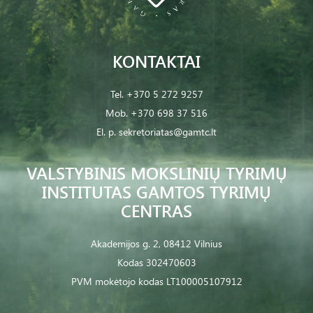
KONTAKTAI
Tel.
+370 5 272 9257
Mob.
+370 698 37 516
El. p.
sekretoriatas@gamtc.lt
VALSTYBINIS MOKSLINIŲ TYRIMŲ
INSTITUTAS GAMTOS TYRIMŲ
CENTRAS
Akademijos g. 2, 08412 Vilnius
Kodas 302470603
PVM mokėtojo kodas LT100005107912