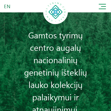
EN
Gamtos tyrimų
centro augalų
nacionalinių
genetinių išteklių
lauko kolekcijų
palaikymui ir
atnaujinimui,