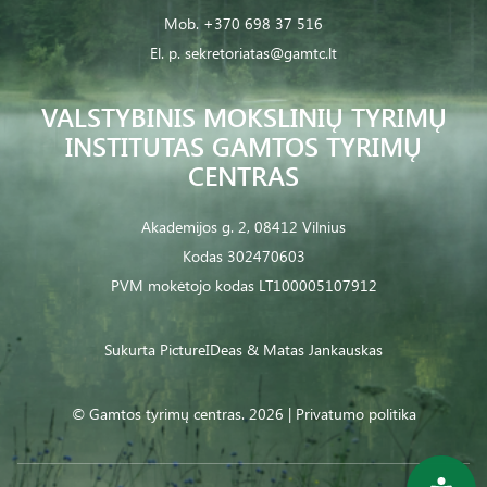
Mob.
+370 698 37 516
El. p.
sekretoriatas@gamtc.lt
VALSTYBINIS MOKSLINIŲ TYRIMŲ
INSTITUTAS GAMTOS TYRIMŲ
CENTRAS
Akademijos g. 2, 08412 Vilnius
Kodas 302470603
PVM mokėtojo kodas LT100005107912
Sukurta
PictureIDeas
& Matas Jankauskas
© Gamtos tyrimų centras. 2026 |
Privatumo politika