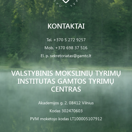
KONTAKTAI
Tel.
+370 5 272 9257
Mob.
+370 698 37 516
El. p.
sekretoriatas@gamtc.lt
VALSTYBINIS MOKSLINIŲ TYRIMŲ
INSTITUTAS GAMTOS TYRIMŲ
CENTRAS
Akademijos g. 2, 08412 Vilnius
Kodas 302470603
PVM mokėtojo kodas LT100005107912