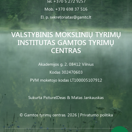
Tel.
+370 5 272 9257
Mob.
+370 698 37 516
El. p.
sekretoriatas@gamtc.lt
VALSTYBINIS MOKSLINIŲ TYRIMŲ
INSTITUTAS GAMTOS TYRIMŲ
CENTRAS
Akademijos g. 2, 08412 Vilnius
Kodas 302470603
PVM mokėtojo kodas LT100005107912
Sukurta
PictureIDeas
& Matas Jankauskas
© Gamtos tyrimų centras. 2026 |
Privatumo politika