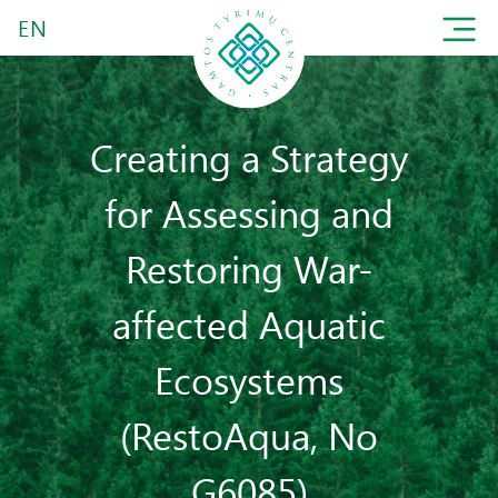
EN
Creating a Strategy
for Assessing and
Restoring War-
affected Aquatic
Ecosystems
(RestoAqua, No
G6085)