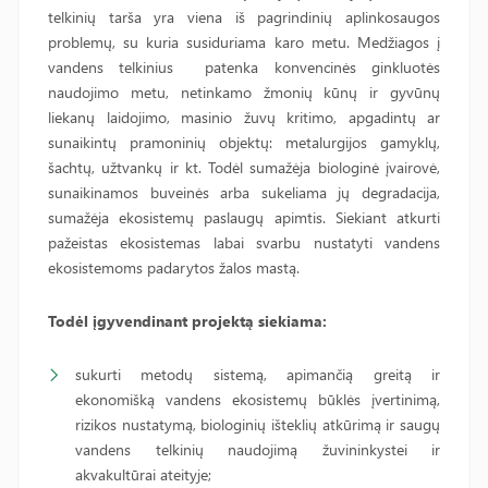
telkinių tarša yra viena iš pagrindinių aplinkosaugos
problemų, su kuria susiduriama karo metu. Medžiagos į
vandens telkinius patenka konvencinės ginkluotės
naudojimo metu, netinkamo žmonių kūnų ir gyvūnų
liekanų laidojimo, masinio žuvų kritimo, apgadintų ar
sunaikintų pramoninių objektų: metalurgijos gamyklų,
šachtų, užtvankų ir kt. Todėl sumažėja biologinė įvairovė,
sunaikinamos buveinės arba sukeliama jų degradacija,
sumažėja ekosistemų paslaugų apimtis. Siekiant atkurti
pažeistas ekosistemas labai svarbu nustatyti vandens
ekosistemoms padarytos žalos mastą.
Todėl įgyvendinant projektą siekiama:
sukurti metodų sistemą, apimančią greitą ir
ekonomišką vandens ekosistemų būklės įvertinimą,
rizikos nustatymą, biologinių išteklių atkūrimą ir saugų
vandens telkinių naudojimą žuvininkystei ir
akvakultūrai ateityje;