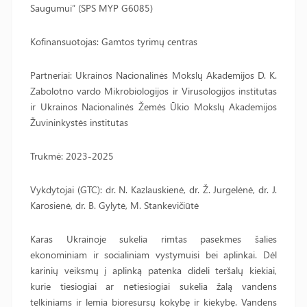
Saugumui” (SPS MYP G6085)
Kofinansuotojas: Gamtos tyrimų centras
Partneriai: Ukrainos Nacionalinės Mokslų Akademijos D. K.
Zabolotno vardo Mikrobiologijos ir Virusologijos institutas
ir Ukrainos Nacionalinės Žemės Ūkio Mokslų Akademijos
Žuvininkystės institutas
Trukmė: 2023-2025
Vykdytojai (GTC): dr. N. Kazlauskienė, dr. Ž. Jurgelėnė, dr. J.
Karosienė, dr. B. Gylytė, M. Stankevičiūtė
Karas Ukrainoje sukelia rimtas pasekmes šalies
ekonominiam ir socialiniam vystymuisi bei aplinkai. Dėl
karinių veiksmų į aplinką patenka dideli teršalų kiekiai,
kurie tiesiogiai ar netiesiogiai sukelia žalą vandens
telkiniams ir lemia bioresursų kokybę ir kiekybę. Vandens