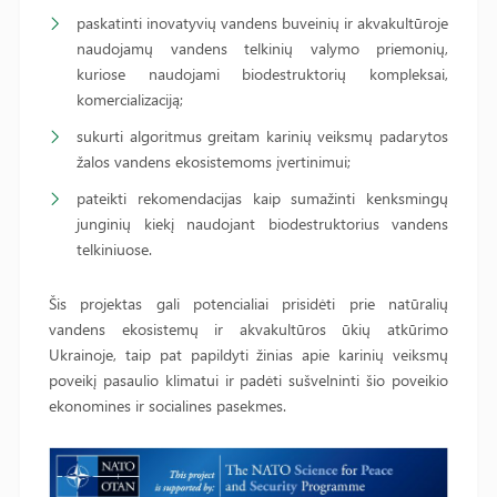
paskatinti inovatyvių vandens buveinių ir akvakultūroje
naudojamų vandens telkinių valymo priemonių,
kuriose naudojami biodestruktorių kompleksai,
komercializaciją;
sukurti algoritmus greitam karinių veiksmų padarytos
žalos vandens ekosistemoms įvertinimui;
pateikti rekomendacijas kaip sumažinti kenksmingų
junginių kiekį naudojant biodestruktorius vandens
telkiniuose.
Šis projektas gali potencialiai prisidėti prie natūralių
vandens ekosistemų ir akvakultūros ūkių atkūrimo
Ukrainoje, taip pat papildyti žinias apie karinių veiksmų
poveikį pasaulio klimatui ir padėti sušvelninti šio poveikio
ekonomines ir socialines pasekmes.