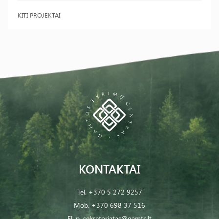
KITI PROJEKTAI
KONTAKTAI
Tel.
+370 5 272 9257
Mob.
+370 698 37 516
El. p.
sekretoriatas@gamtc.lt