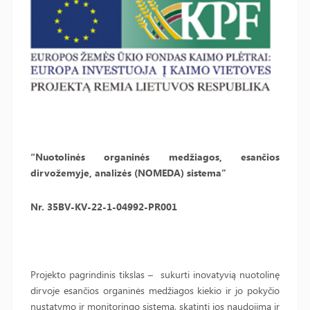
“Nuotolinės organinės medžiagos, esančios
dirvožemyje, analizės (NOMEDA) sistema”
Nr. 35BV-KV-22-1-04992-PR001
Projekto pagrindinis tikslas – sukurti inovatyvią nuotolinę
dirvoje esančios organinės medžiagos kiekio ir jo pokyčio
nustatymo ir monitoringo sistemą, skatinti jos naudojimą ir