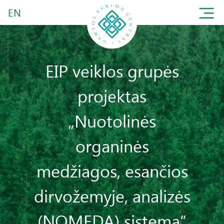
EN
EIP veiklos grupės
projektas
„Nuotolinės
organinės
medžiagos, esančios
dirvožemyje, analizės
(NOMEDA) sistema“