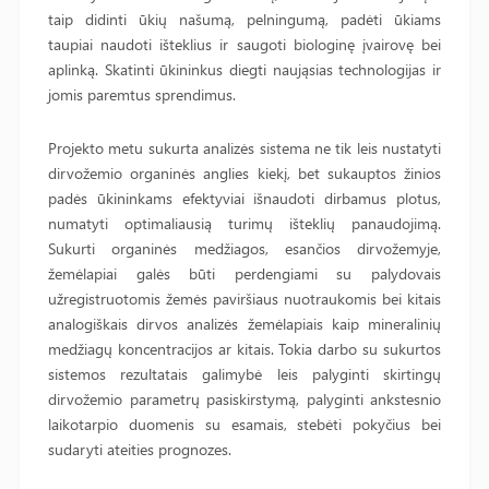
taip didinti ūkių našumą, pelningumą, padėti ūkiams
taupiai naudoti išteklius ir saugoti biologinę įvairovę bei
aplinką. Skatinti ūkininkus diegti naująsias technologijas ir
jomis paremtus sprendimus.
Projekto metu sukurta analizės sistema ne tik leis nustatyti
dirvožemio organinės anglies kiekį, bet sukauptos žinios
padės ūkininkams efektyviai išnaudoti dirbamus plotus,
numatyti optimaliausią turimų išteklių panaudojimą.
Sukurti organinės medžiagos, esančios dirvožemyje,
žemėlapiai galės būti perdengiami su palydovais
užregistruotomis žemės paviršiaus nuotraukomis bei kitais
analogiškais dirvos analizės žemėlapiais kaip mineralinių
medžiagų koncentracijos ar kitais. Tokia darbo su sukurtos
sistemos rezultatais galimybė leis palyginti skirtingų
dirvožemio parametrų pasiskirstymą, palyginti ankstesnio
laikotarpio duomenis su esamais, stebėti pokyčius bei
sudaryti ateities prognozes.