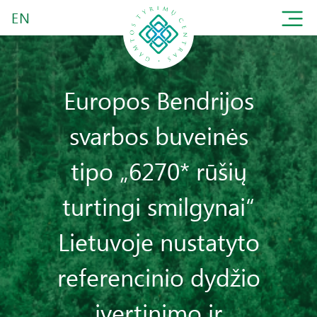
EN
Europos Bendrijos
svarbos buveinės
tipo „6270* rūšių
turtingi smilgynai“
Lietuvoje nustatyto
referencinio dydžio
įvertinimo ir