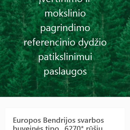
mokslinio
pagrindimo
referencinio dydžio
patikslinimui
paslaugos
Europos Bendrijos svarbos
buveinės tipo „6270* rūšių