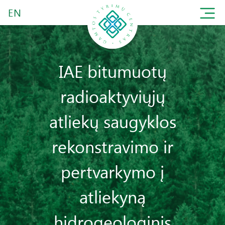
EN
IAE bitumuotų
radioaktyviųjų
atliekų saugyklos
rekonstravimo ir
pertvarkymo į
atliekyną
hidrogeologinis