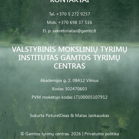
Tel.
+370 5 272 9257
Mob.
+370 698 37 516
El. p.
sekretoriatas@gamtc.lt
VALSTYBINIS MOKSLINIŲ TYRIMŲ
INSTITUTAS GAMTOS TYRIMŲ
CENTRAS
Akademijos g. 2, 08412 Vilnius
Kodas 302470603
PVM mokėtojo kodas LT100005107912
Sukurta
PictureIDeas
& Matas Jankauskas
© Gamtos tyrimų centras. 2026 |
Privatumo politika