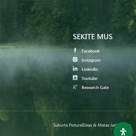
SEKITE MUS
Facebook
Instagram
LinkedIn
Youtube
Research Gate
Sukurta
PictureIDeas
& Matas Jankauskas