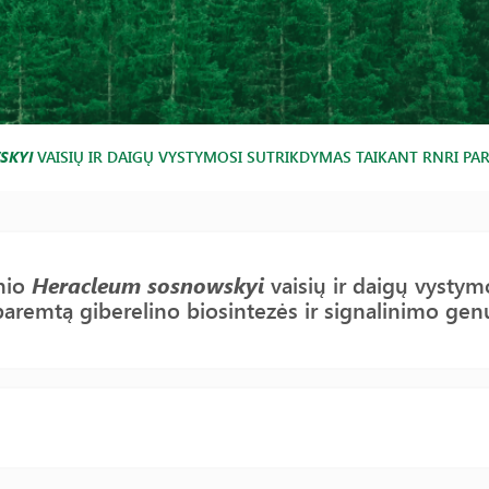
SKYI
VAISIŲ IR DAIGŲ VYSTYMOSI SUTRIKDYMAS TAIKANT RNRI PA
nio
Heracleum sosnowskyi
vaisių ir daigų vystym
aremtą giberelino biosintezės ir signalinimo ge