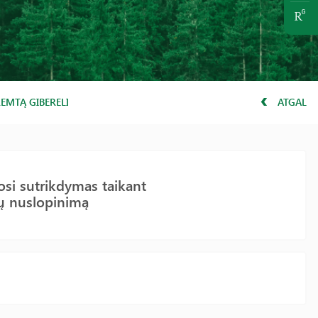
REMTĄ GIBERELINO BIOSINTEZĖS IR SIGNALINIMO GENŲ NUSLOPINI
ATGAL
osi sutrikdymas taikant
nų nuslopinimą