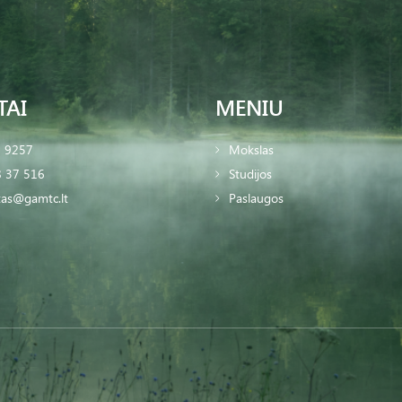
TAI
MENIU
2 9257
Mokslas
 37 516
Studijos
tas@gamtc.lt
Paslaugos