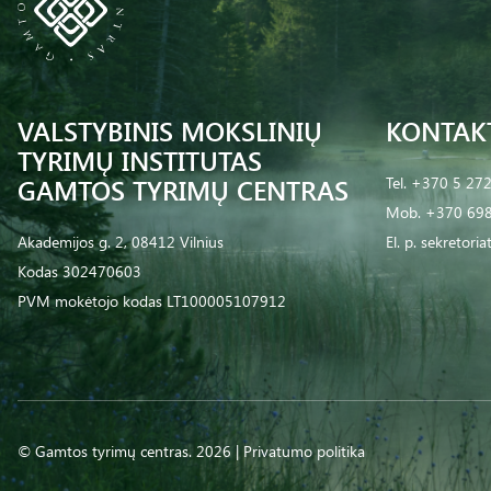
VALSTYBINIS MOKSLINIŲ
KONTAK
TYRIMŲ INSTITUTAS
GAMTOS TYRIMŲ CENTRAS
Tel.
+370 5 27
Mob.
+370 698
Akademijos g. 2, 08412 Vilnius
El. p.
sekretoria
Kodas 302470603
PVM mokėtojo kodas LT100005107912
© Gamtos tyrimų centras. 2026 |
Privatumo politika