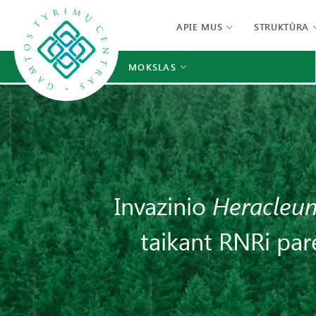
APIE MUS
STRUKTŪRA
MOKSLAS
Invazinio
Heracleu
taikant RNRi par