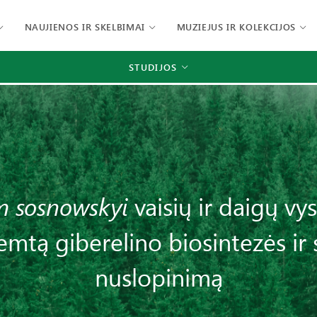
NAUJIENOS IR SKELBIMAI
MUZIEJUS IR KOLEKCIJOS
STUDIJOS
m sosnowskyi
vaisių ir daigų v
emtą giberelino biosintezės ir
nuslopinimą