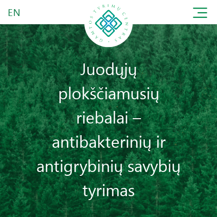
EN
Juodųjų
plokščiamusių
riebalai –
antibakterinių ir
antigrybinių savybių
tyrimas