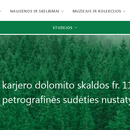
NAUJIENOS IR SKELBIMAI
MUZIEJUS IR KOLEKCIJOS
STUDIJOS
 karjero dolomito skaldos fr. 11
 petrografinės sudėties nusta