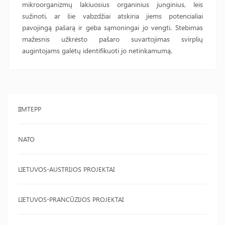
mikroorganizmų lakiuosius organinius junginius, leis
sužinoti, ar šie vabzdžiai atskiria jiems potencialiai
pavojingą pašarą ir geba sąmoningai jo vengti. Stebimas
mažesnis užkrėsto pašaro suvartojimas svirplių
augintojams galėtų identifikuoti jo netinkamumą.
IIMTEPP
NATO
LIETUVOS-AUSTRIJOS PROJEKTAI
LIETUVOS-PRANCŪZIJOS PROJEKTAI