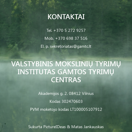
KONTAKTAI
Tel.
+370 5 272 9257
Mob.
+370 698 37 516
El. p.
sekretoriatas@gamtc.lt
VALSTYBINIS MOKSLINIŲ TYRIMŲ
INSTITUTAS GAMTOS TYRIMŲ
CENTRAS
Akademijos g. 2, 08412 Vilnius
Kodas 302470603
PVM mokėtojo kodas LT100005107912
Sukurta
PictureIDeas
& Matas Jankauskas