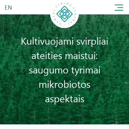
EN
Kultivuojami svirpliai
ateities maistui:
saugumo tyrimai
mikrobiotos
aspektais