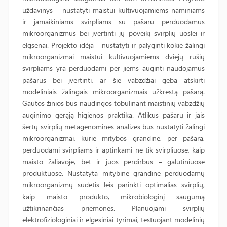
uždavinys – nustatyti maistui kultivuojamiems naminiams
ir jamaikiniams svirpliams su pašaru perduodamus
mikroorganizmus bei įvertinti jų poveikį svirplių uoslei ir
elgsenai. Projekto idėja – nustatyti ir palyginti kokie žalingi
mikroorganizmai maistui kultivuojamiems dviejų rūšių
svirpliams yra perduodami per jiems auginti naudojamus
pašarus bei įvertinti, ar šie vabzdžiai geba atskirti
modeliniais žalingais mikroorganizmais užkrėstą pašarą.
Gautos žinios bus naudingos tobulinant maistinių vabzdžių
auginimo gerąją higienos praktiką. Atlikus pašarų ir jais
šertų svirplių metagenomines analizes bus nustatyti žalingi
mikroorganizmai, kurie mitybos grandine, per pašarą,
perduodami svirpliams ir aptinkami ne tik svirpliuose, kaip
maisto žaliavoje, bet ir juos perdirbus – galutiniuose
produktuose. Nustatyta mitybine grandine perduodamų
mikroorganizmų sudėtis leis parinkti optimalias svirplių,
kaip maisto produkto, mikrobiologinį saugumą
užtikrinančias priemones. Planuojami svirplių
elektrofiziologiniai ir elgesiniai tyrimai, testuojant modelinių