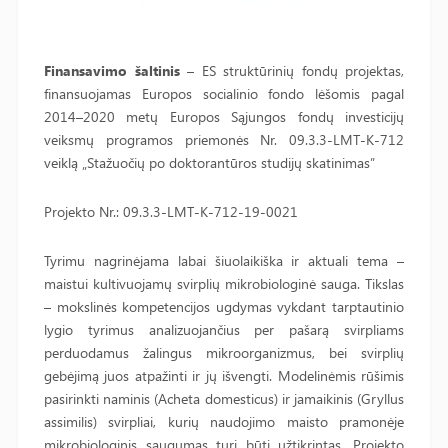
Finansavimo šaltinis
– ES struktūrinių fondų projektas,
finansuojamas Europos socialinio fondo lėšomis pagal
2014–2020 metų Europos Sąjungos fondų investicijų
veiksmų programos priemonės Nr. 09.3.3-LMT-K-712
veiklą „Stažuočių po doktorantūros studijų skatinimas”
Projekto Nr.: 09.3.3-LMT-K-712-19-0021
Tyrimu nagrinėjama labai šiuolaikiška ir aktuali tema –
maistui kultivuojamų svirplių mikrobiologinė sauga. Tikslas
– mokslinės kompetencijos ugdymas vykdant tarptautinio
lygio tyrimus analizuojančius per pašarą svirpliams
perduodamus žalingus mikroorganizmus, bei svirplių
gebėjimą juos atpažinti ir jų išvengti. Modelinėmis rūšimis
pasirinkti naminis (Acheta domesticus) ir jamaikinis (Gryllus
assimilis) svirpliai, kurių naudojimo maisto pramonėje
mikrobiologinis saugumas turi būti užtikrintas. Projekto