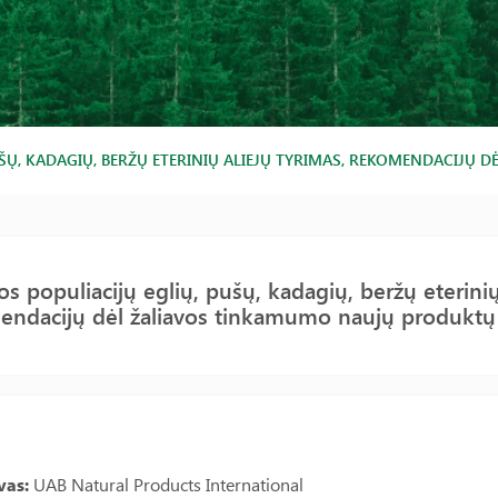
PUŠŲ, KADAGIŲ, BERŽŲ ETERINIŲ ALIEJŲ TYRIMAS, REKOMENDACIJ
os populiacijų eglių, pušų, kadagių, beržų eterinių
endacijų dėl žaliavos tinkamumo naujų produktų
vas:
UAB Natural Products International