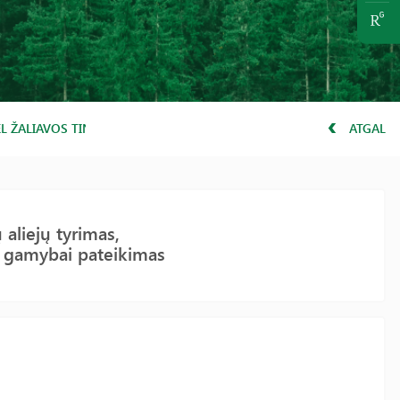
Ų DĖL ŽALIAVOS TINKAMUMO NAUJŲ PRODUKTŲ GAMYBAI PATEIKIMAS
ATGAL
 aliejų tyrimas,
 gamybai pateikimas