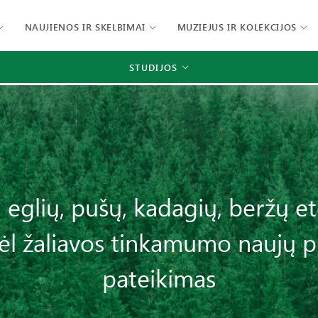
NAUJIENOS IR SKELBIMAI
MUZIEJUS IR KOLEKCIJOS
STUDIJOS
 eglių, pušų, kadagių, beržų ete
ėl žaliavos tinkamumo naujų 
pateikimas