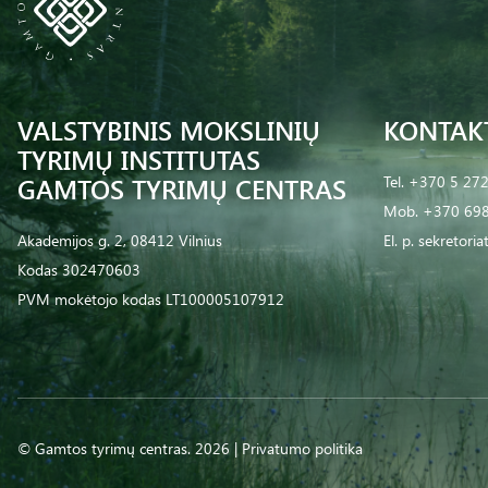
VALSTYBINIS MOKSLINIŲ
KONTAK
TYRIMŲ INSTITUTAS
GAMTOS TYRIMŲ CENTRAS
Tel.
+370 5 27
Mob.
+370 698
Akademijos g. 2, 08412 Vilnius
El. p.
sekretoria
Kodas 302470603
PVM mokėtojo kodas LT100005107912
© Gamtos tyrimų centras. 2026 |
Privatumo politika