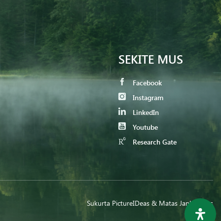
SEKITE MUS
Facebook
Instagram
LinkedIn
Youtube
Research Gate
Sukurta
PictureIDeas
& Matas Jankauskas