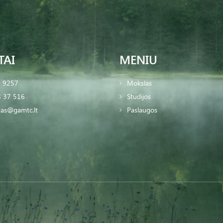
TAI
MENIU
2 9257
Mokslas
 37 516
Studijos
tas@gamtc.lt
Paslaugos