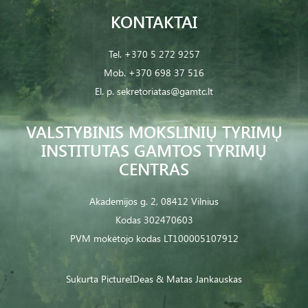
KONTAKTAI
Tel.
+370 5 272 9257
Mob.
+370 698 37 516
El. p.
sekretoriatas@gamtc.lt
VALSTYBINIS MOKSLINIŲ TYRIMŲ
INSTITUTAS GAMTOS TYRIMŲ
CENTRAS
Akademijos g. 2, 08412 Vilnius
Kodas 302470603
PVM mokėtojo kodas LT100005107912
Sukurta
PictureIDeas
& Matas Jankauskas