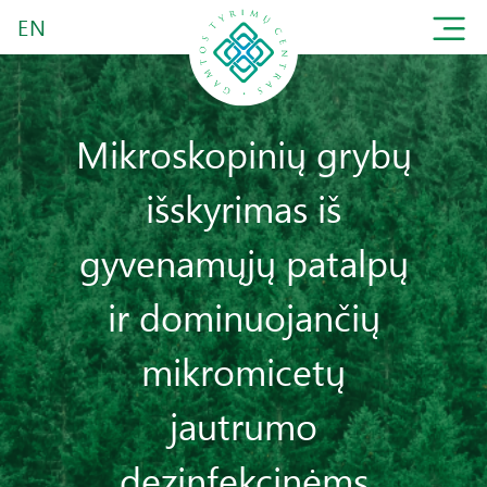
EN
Mikroskopinių grybų
išskyrimas iš
gyvenamųjų patalpų
ir dominuojančių
mikromicetų
jautrumo
dezinfekcinėms