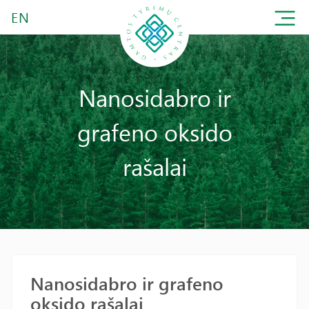
EN
Nanosidabro ir
grafeno oksido
rašalai
Nanosidabro ir grafeno
oksido rašalai