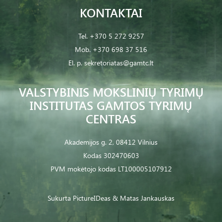
KONTAKTAI
Tel.
+370 5 272 9257
Mob.
+370 698 37 516
El. p.
sekretoriatas@gamtc.lt
VALSTYBINIS MOKSLINIŲ TYRIMŲ
INSTITUTAS GAMTOS TYRIMŲ
CENTRAS
Akademijos g. 2, 08412 Vilnius
Kodas 302470603
PVM mokėtojo kodas LT100005107912
Sukurta
PictureIDeas
& Matas Jankauskas