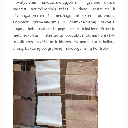
inovatyviomis nanotechnologijomis ir grafeno oksidu
paremtų antimikrobinių rašalų ir dangų testavimą ir
sėkmingai įvertino šių medžiagų antibakterinį potencialą
slopinant gram-teigiamų ir gram-neigiamų bakterijų
augimą tiek skystoje terpėje, tiek ir tekstilėse. Projekto
metu sukurtus ir ištestuotus produktus tikimasi pritaikyti
oro filtrams, paviršiams ir kitoms reikmėms, kur reikalinga
virusų, bakterijų bei grybinių mikroorganizmų kontrolė.