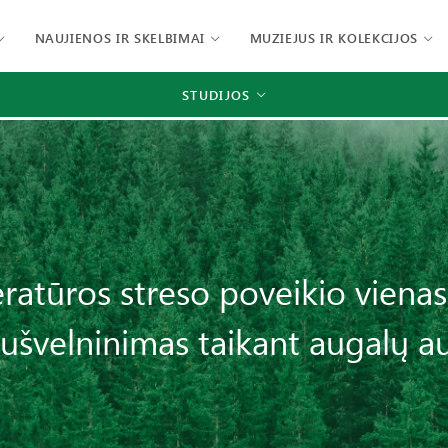
NAUJIENOS IR SKELBIMAI
MUZIEJUS IR KOLEKCIJOS
STUDIJOS
tūros streso poveikio vienaskil
ušvelninimas taikant augalų a