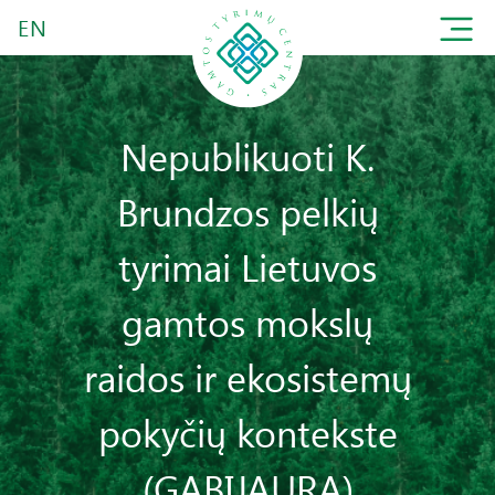
EN
Nepublikuoti K.
Brundzos pelkių
tyrimai Lietuvos
gamtos mokslų
raidos ir ekosistemų
pokyčių kontekste
(GABIJAURA)