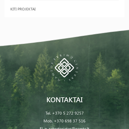
KITI PROJEKTAI
KONTAKTAI
Tel.
+370 5 272 9257
Mob.
+370 698 37 516
El. p.
sekretoriatas@gamtc.lt