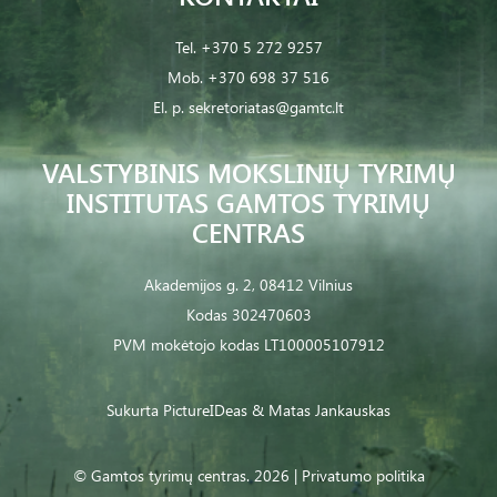
Tel.
+370 5 272 9257
Mob.
+370 698 37 516
El. p.
sekretoriatas@gamtc.lt
VALSTYBINIS MOKSLINIŲ TYRIMŲ
INSTITUTAS GAMTOS TYRIMŲ
CENTRAS
Akademijos g. 2, 08412 Vilnius
Kodas 302470603
PVM mokėtojo kodas LT100005107912
Sukurta
PictureIDeas
& Matas Jankauskas
© Gamtos tyrimų centras. 2026 |
Privatumo politika