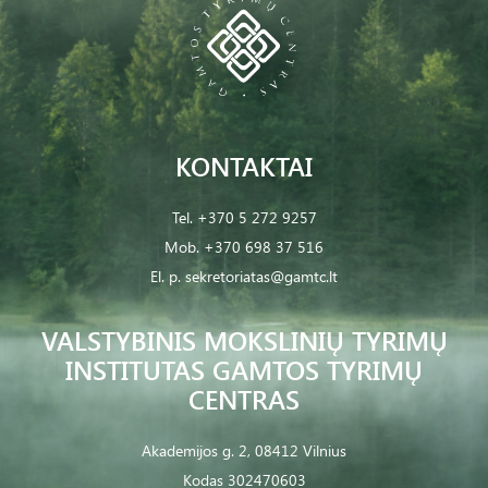
KONTAKTAI
Tel.
+370 5 272 9257
Mob.
+370 698 37 516
El. p.
sekretoriatas@gamtc.lt
VALSTYBINIS MOKSLINIŲ TYRIMŲ
INSTITUTAS GAMTOS TYRIMŲ
CENTRAS
Akademijos g. 2, 08412 Vilnius
Kodas 302470603