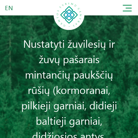
EN
Nustatyti žuvilesių ir
žuvų pašarais
mintančių paukščių
rūšių (kormoranai,
pilkieji garniai, didieji
baltieji garniai,
didžiosios antys,