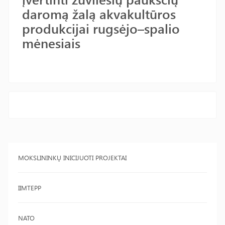
daromą žalą akvakultūros
produkcijai rugsėjo–spalio
mėnesiais
MOKSLININKŲ INICIJUOTI PROJEKTAI
IIMTEPP
NATO