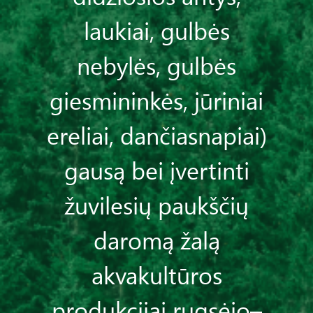
laukiai, gulbės
nebylės, gulbės
giesmininkės, jūriniai
ereliai, dančiasnapiai)
gausą bei įvertinti
žuvilesių paukščių
daromą žalą
akvakultūros
produkcijai rugsėjo–