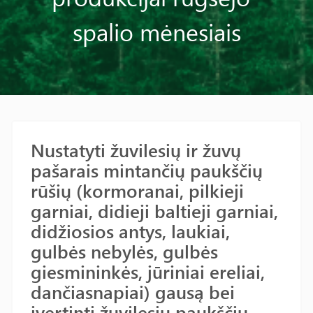
spalio mėnesiais
Nustatyti žuvilesių ir žuvų
pašarais mintančių paukščių
rūšių (kormoranai, pilkieji
garniai, didieji baltieji garniai,
didžiosios antys, laukiai,
gulbės nebylės, gulbės
giesmininkės, jūriniai ereliai,
dančiasnapiai) gausą bei
įvertinti žuvilesių paukščių