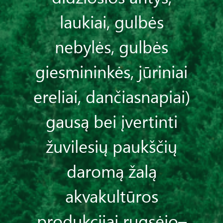
laukiai, gulbės
nebylės, gulbės
giesmininkės, jūriniai
ereliai, dančiasnapiai)
gausą bei įvertinti
žuvilesių paukščių
daromą žalą
akvakultūros
produkcijai rugsėjo–