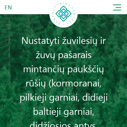
EN
Nustatyti žuvilesių ir
žuvų pašarais
mintančių paukščių
rūšių (kormoranai,
pilkieji garniai, didieji
baltieji garniai,
didžiosios antys,