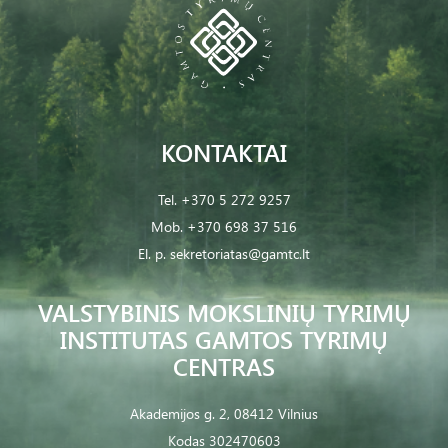
KONTAKTAI
Tel.
+370 5 272 9257
Mob.
+370 698 37 516
El. p.
sekretoriatas@gamtc.lt
VALSTYBINIS MOKSLINIŲ TYRIMŲ
INSTITUTAS GAMTOS TYRIMŲ
CENTRAS
Akademijos g. 2, 08412 Vilnius
Kodas 302470603