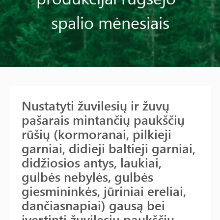
spalio mėnesiais
Nustatyti žuvilesių ir žuvų
pašarais mintančių paukščių
rūšių (kormoranai, pilkieji
garniai, didieji baltieji garniai,
didžiosios antys, laukiai,
gulbės nebylės, gulbės
giesmininkės, jūriniai ereliai,
dančiasnapiai) gausą bei
įvertinti žuvilesių paukščių