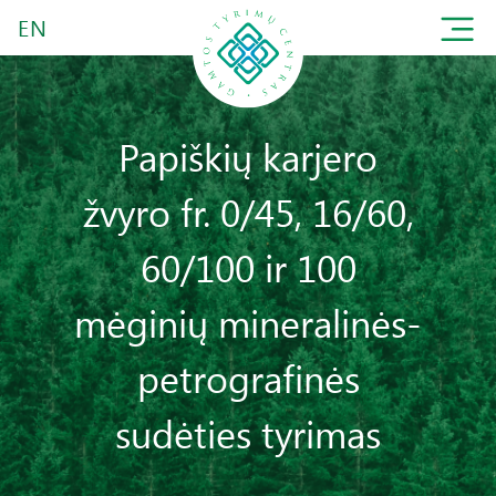
EN
Papiškių karjero
žvyro fr. 0/45, 16/60,
60/100 ir 100
mėginių mineralinės-
petrografinės
sudėties tyrimas