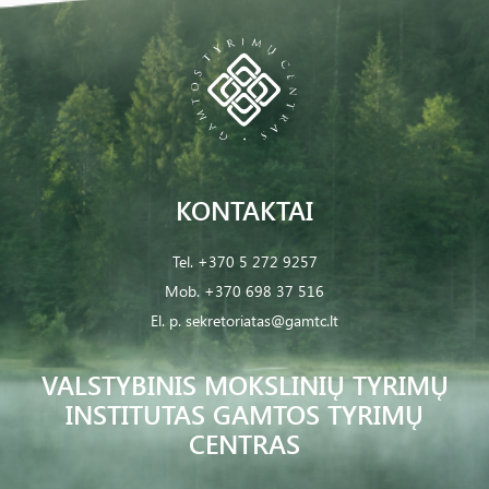
KONTAKTAI
Tel.
+370 5 272 9257
Mob.
+370 698 37 516
El. p.
sekretoriatas@gamtc.lt
VALSTYBINIS MOKSLINIŲ TYRIMŲ
INSTITUTAS GAMTOS TYRIMŲ
CENTRAS