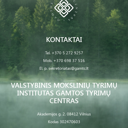
KONTAKTAI
Tel.
+370 5 272 9257
Mob.
+370 698 37 516
El. p.
sekretoriatas@gamtc.lt
VALSTYBINIS MOKSLINIŲ TYRIMŲ
INSTITUTAS GAMTOS TYRIMŲ
CENTRAS
Akademijos g. 2, 08412 Vilnius
Kodas 302470603