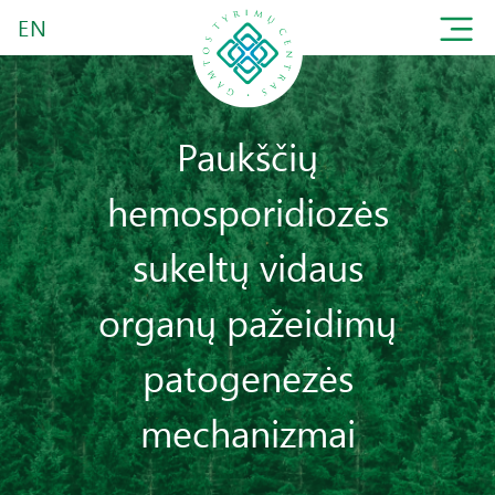
EN
Paukščių
hemosporidiozės
sukeltų vidaus
organų pažeidimų
patogenezės
mechanizmai