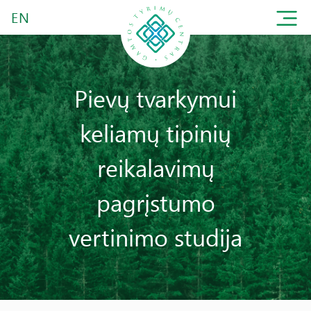
EN
Pievų tvarkymui
keliamų tipinių
reikalavimų
pagrįstumo
vertinimo studija