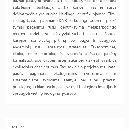
dažnai pasižymi neaiškiais rūšių aprašymais bei abejotina
aukštesne klasifikacija, o kai kurios invazinės rūšys
dešimtmečiais yra nuolat klaidingai identifikuojamos. Tiksli
ir daug taksonų apimanti DNR barkodingo duomenų bazė
žymiai pagerintų rūšių identifikavimą metabarkodingo
metodu, todėl leistų efektyviai stebėti invazinių Ponto-
Kaspijos šoniplaukų plitimą bei pagerinti daugybės
endeminių rūšių apsaugos strategijas. Taksonominės,
ekologinės ir morfologinės įvairovės apžvalga padėtų
formalizuoti šios grupės sistematiką bei atskleisti svarbius
evoliucinius dėsningumus. Tad tokie šio projekto rezultatai
padės pagrindus ekologiniams, evoliuciniams ir
sistematiniams tyrimams ateityje bei turės praktinį
pritaikymą siekiant efektyviau valdyti biologines invazijas ir
apsaugoti vietinę biologinę įvairovę.
IIMTEPP