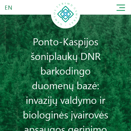
EN
Ponto-Kaspijos
šoniplaukų DNR
barkodingo
duomenų bazė:
invazijų valdymo ir
biologinės įvairovės
apsaugos gerinimo