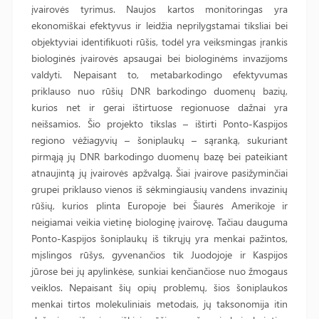
įvairovės tyrimus. Naujos kartos monitoringas yra
ekonomiškai efektyvus ir leidžia neprilygstamai tiksliai bei
objektyviai identifikuoti rūšis, todėl yra veiksmingas įrankis
biologinės įvairovės apsaugai bei biologinėms invazijoms
valdyti. Nepaisant to, metabarkodingo efektyvumas
priklauso nuo rūšių DNR barkodingo duomenų bazių,
kurios net ir gerai ištirtuose regionuose dažnai yra
neišsamios. Šio projekto tikslas – ištirti Ponto-Kaspijos
regiono vėžiagyvių – šoniplaukų – sąranką, sukuriant
pirmąją jų DNR barkodingo duomenų bazę bei pateikiant
atnaujintą jų įvairovės apžvalgą. Šiai įvairove pasižyminčiai
grupei priklauso vienos iš sėkmingiausių vandens invazinių
rūšių, kurios plinta Europoje bei Šiaurės Amerikoje ir
neigiamai veikia vietinę biologinę įvairovę. Tačiau dauguma
Ponto-Kaspijos šoniplaukų iš tikrųjų yra menkai pažintos,
mįslingos rūšys, gyvenančios tik Juodojoje ir Kaspijos
jūrose bei jų apylinkėse, sunkiai kenčiančiose nuo žmogaus
veiklos. Nepaisant šių opių problemų, šios šoniplaukos
menkai tirtos molekuliniais metodais, jų taksonomija itin