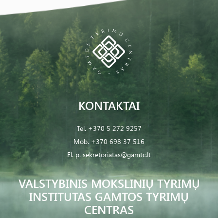
KONTAKTAI
Tel.
+370 5 272 9257
Mob.
+370 698 37 516
El. p.
sekretoriatas@gamtc.lt
VALSTYBINIS MOKSLINIŲ TYRIMŲ
INSTITUTAS GAMTOS TYRIMŲ
CENTRAS