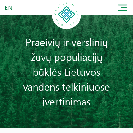
EN
Praeivių ir verslinių
žuvų populiacijų
būklės Lietuvos
vandens telkiniuose
įvertinimas