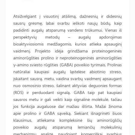
Atsižvelgiant į visuotinį atšilimą, dažnesnių ir didesnių
sausrų grėsmę, labai svarbu ieškoti naujų būdų, kaip
padidinti augalų atsparumą vandens trūkumui. Vienas iš
perspektyvių metodų – augalų apdorojimas
bioaktyviosiomis medžiagomis, kurios atlieka apsauginį
vaidmenį. Projekto idėja grindžiama proteinogeninės
aminorūgšties prolino ir neproteinogeninės aminorūgšties
γ-amino sviesto rūgšties (GABA) poveikio tyrimais. Prolinas
natūraliai kaupiasi augalų ląstelėse abiotinio streso,
įskaitant sausrą, metu, vaidina svarbų vaidmenį apsaugant
nuo osmosinio streso, šalinant aktyvias deguonies formas
(ROS) ir perduodant signalą. GABA taip pat kaupiasi
sausros metu ir gali veikti kaip signalinė molekulė, tačiau
jos funkcija augaluose dar mažiau ištirta. Mažai žinoma
apie prolino ir GABA sąveiką. Siekiant išnagrinėti šiuos
klausimus, atliekama kompleksinė šių aminorūgščių
poveikio augalų atsparumą lemiančių molekulinių
mechanizmų analizė, naudojant komerciškai svarbius