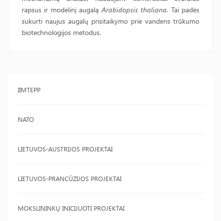
rapsus ir modelinį augalą
Arabidopsis thaliana
. Tai padės
sukurti naujus augalų prisitaikymo prie vandens trūkumo
biotechnologijos metodus.
IIMTEPP
NATO
LIETUVOS-AUSTRIJOS PROJEKTAI
LIETUVOS-PRANCŪZIJOS PROJEKTAI
MOKSLININKŲ INICIJUOTI PROJEKTAI