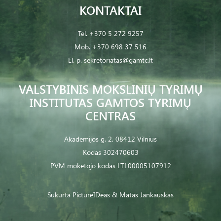
KONTAKTAI
Tel.
+370 5 272 9257
Mob.
+370 698 37 516
El. p.
sekretoriatas@gamtc.lt
VALSTYBINIS MOKSLINIŲ TYRIMŲ
INSTITUTAS GAMTOS TYRIMŲ
CENTRAS
Akademijos g. 2, 08412 Vilnius
Kodas 302470603
PVM mokėtojo kodas LT100005107912
Sukurta
PictureIDeas
& Matas Jankauskas