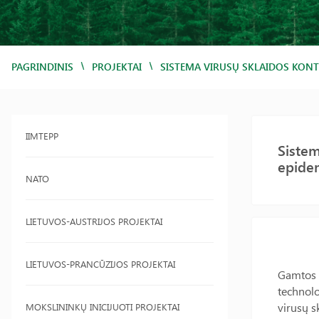
/
/
PAGRINDINIS
PROJEKTAI
SISTEMA VIRUSŲ SKLAIDOS KONT
IIMTEPP
Sistem
epide
NATO
LIETUVOS-AUSTRIJOS PROJEKTAI
LIETUVOS-PRANCŪZIJOS PROJEKTAI
Gamtos 
technolo
virusų s
MOKSLININKŲ INICIJUOTI PROJEKTAI