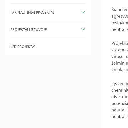
Šiandie
TARPTAUTINIAI PROJEKTAI
agresyv
testavi
neutrali
PROJEKTAI LIETUVOJE
Projekt
KITI PROJEKTAI
sistema
virusų 
šeiminin
viduląst
Įgyvendi
cheminių
atviro i
potencia
natūral
neutrali