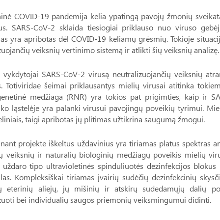
ninė COVID-19 pandemija kelia ypatingą pavojų žmonių sveikatai
us. SARS-CoV-2 sklaida tiesiogiai priklauso nuo viruso gebėjim
mas yra apribotas dėl COVID-19 keliamų grėsmių. Tokioje situac
zuojančių veiksnių vertinimo sistemą ir atlikti šių veiksnių analizę.
o vykdytojai SARS-CoV-2 virusą neutralizuojančių veiksnių atra
s. Totiviridae šeimai priklausantys mielių virusai atitinka to
genetinė medžiaga (RNR) yra tokios pat prigimties, kaip ir SA
ko ląstelėje yra palanki virusui pavojingų poveikių tyrimui. Mi
eliniais, taigi apribotas jų plitimas užtikrina saugumą žmogui.
nant projekte iškeltus uždavinius yra tiriamas platus spektras 
 veiksnių ir natūralių biologinių medžiagų poveikis mielių vir
r uždaro tipo ultravioletinės spinduliuotės dezinfekcijos blok
las. Kompleksiškai tiriamas įvairių sudėčių dezinfekcinių skysč
ių eterinių aliejų, jų mišinių ir atskirų sudedamųjų dalių p
zuoti bei individualių saugos priemonių veiksmingumui didinti.