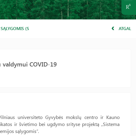
S SĄLYGOMIS (SVISCOM)
ATGAL
ijų valdymui COVID-19
Vilniaus universiteto Gyvybės mokslų centro ir Kauno
ikatos ir švietimo bei ugdymo srityse projektą „Sistema
demijos sąlygomis“.