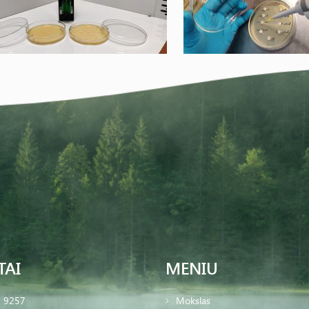
TAI
MENIU
2 9257
Mokslas