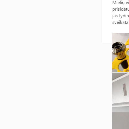
Mielių v
prisidėt
jas lydi
sveikatai