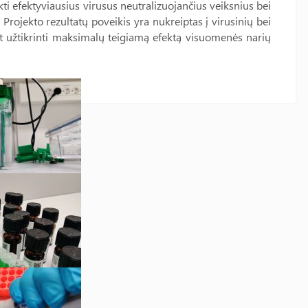
kti efektyviausius virusus neutralizuojančius veiksnius bei
 Projekto rezultatų poveikis yra nukreiptas į virusinių bei
iant užtikrinti maksimalų teigiamą efektą visuomenės narių