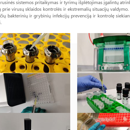
irusinės sistemos pritaikymas ir tyrimų išplėtojimas įgalintų atrin
ų prie virusų sklaidos kontrolės ir ekstremalių situacijų valdymo.
nčių bakterinių ir grybinių infekcijų prevenciją ir kontrolę siek
.