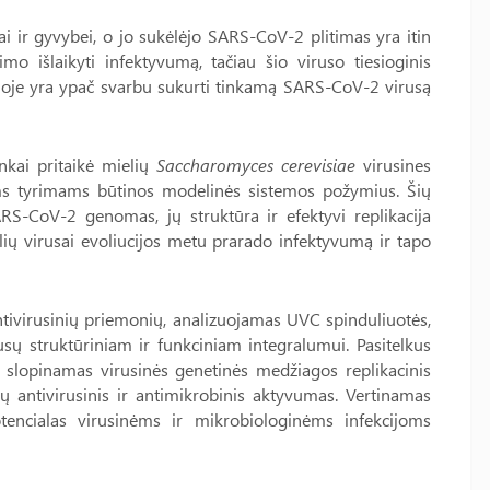
 ir gyvybei, o jo sukėlėjo SARS-CoV-2 plitimas yra itin
o išlaikyti infektyvumą, tačiau šio viruso tiesioginis
ijoje yra ypač svarbu sukurti tinkamą SARS-CoV-2 virusą
nkai pritaikė mielių
Saccharomyces cerevisiae
virusines
kiems tyrimams būtinos modelinės sistemos požymius. Šių
RS-CoV-2 genomas, jų struktūra ir efektyvi replikacija
elių virusai evoliucijos metu prarado infektyvumą ir tapo
antivirusinių priemonių, analizuojamas UVC spinduliuotės,
usų struktūriniam ir funkciniam integralumui. Pasitelkus
us slopinamas virusinės genetinės medžiagos replikacinis
ių antivirusinis ir antimikrobinis aktyvumas. Vertinamas
otencialas virusinėms ir mikrobiologinėms infekcijoms