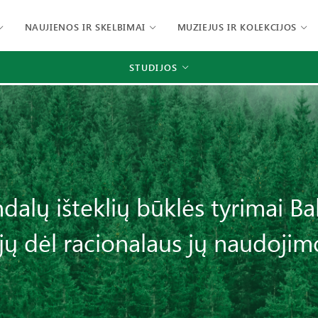
NAUJIENOS IR SKELBIMAI
MUZIEJUS IR KOLEKCIJOS
STUDIJOS
ndalų išteklių būklės tyrimai Balt
ų dėl racionalaus jų naudoji