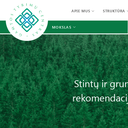
APIE MUS
STRUKTŪRA
MOKSLAS
Stintų ir gru
rekomendacij