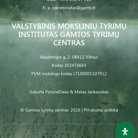
El. p.
sekretoriatas@gamtc.lt
VALSTYBINIS MOKSLINIŲ TYRIMŲ
INSTITUTAS GAMTOS TYRIMŲ
CENTRAS
Akademijos g. 2, 08412 Vilnius
Kodas 302470603
PVM mokėtojo kodas LT100005107912
Sukurta
PictureIDeas
& Matas Jankauskas
© Gamtos tyrimų centras. 2026 |
Privatumo politika