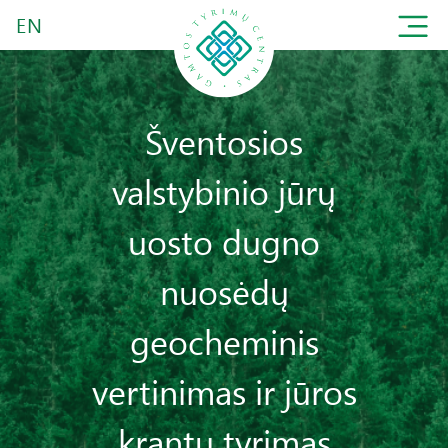
EN
Šventosios
valstybinio jūrų
uosto dugno
nuosėdų
geocheminis
vertinimas ir jūros
krantų tyrimas