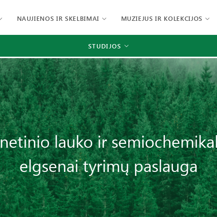
NAUJIENOS IR SKELBIMAI
MUZIEJUS IR KOLEKCIJOS
STUDIJOS
netinio lauko ir semiochemika
elgsenai tyrimų paslauga