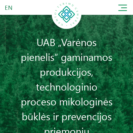
EN
UAB „Varėnos
pienelis“ gaminamos
produkcijos,
technologinio
proceso mikologinės
būklės ir prevencijos
priemonių