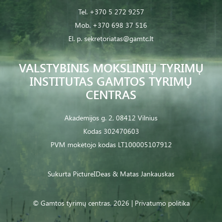
Tel.
+370 5 272 9257
Mob.
+370 698 37 516
El. p.
sekretoriatas@gamtc.lt
VALSTYBINIS MOKSLINIŲ TYRIMŲ
INSTITUTAS GAMTOS TYRIMŲ
CENTRAS
Akademijos g. 2, 08412 Vilnius
Kodas 302470603
PVM mokėtojo kodas LT100005107912
Sukurta
PictureIDeas
& Matas Jankauskas
© Gamtos tyrimų centras. 2026 |
Privatumo politika