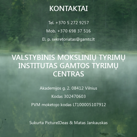
KONTAKTAI
Tel.
+370 5 272 9257
Mob.
+370 698 37 516
El. p.
sekretoriatas@gamtc.lt
VALSTYBINIS MOKSLINIŲ TYRIMŲ
INSTITUTAS GAMTOS TYRIMŲ
CENTRAS
Akademijos g. 2, 08412 Vilnius
Kodas 302470603
PVM mokėtojo kodas LT100005107912
Sukurta
PictureIDeas
& Matas Jankauskas