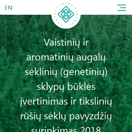
EN
Vaistinių ir
aromatinių augalų
sėklinių (genetinių)
sklypų būklės
įvertinimas ir tikslinių
rūšių sėklų pavyzdžių
surinkimas 2018