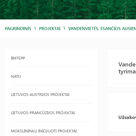
/
/
PAGRINDINIS
PROJEKTAI
VANDENVIETĖS, ESANČIOS AUSIE
IIMTEPP
Vanden
tyrim
NATO
LIETUVOS-AUSTRIJOS PROJEKTAI
LIETUVOS-PRANCŪZIJOS PROJEKTAI
Užsako
MOKSLININKŲ INICIJUOTI PROJEKTAI