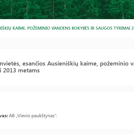
NIŠKIŲ KAIME, POŽEMINIO VANDENS KOKYBĖS IR SAUGOS TYRIMAI 
vietės, esančios Ausieniškių kaime, požeminio 
ai 2013 metams
vas:
AB „Vievio paukštynas“.