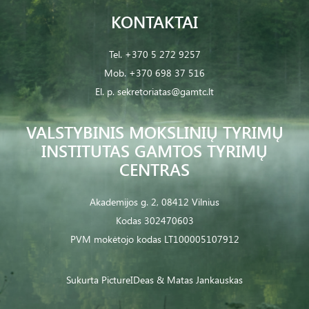
KONTAKTAI
Tel.
+370 5 272 9257
Mob.
+370 698 37 516
El. p.
sekretoriatas@gamtc.lt
VALSTYBINIS MOKSLINIŲ TYRIMŲ
INSTITUTAS GAMTOS TYRIMŲ
CENTRAS
Akademijos g. 2, 08412 Vilnius
Kodas 302470603
PVM mokėtojo kodas LT100005107912
Sukurta
PictureIDeas
& Matas Jankauskas