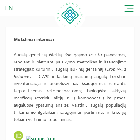
EN
Moksliniai interesai
Augalų genetinių išteklių išsaugojimo
in situ
planavimas,
rengiant ir plėtojant palaikymo metodikas ir išsaugojimo
strategijas; kultūrinių augalų laukinių gentainių (
Crop Wild
Relatives – CWR
) ir laukinių maistinių augalų floristinė
inventorizacija ir prioretizavimas išsaugojimui, remiantis
tarptautinėmis rekomendacijomis; biologiškai aktyvių
medžiagų (eterinių aliejų ir jų komponentų) kaupimosi
augaluose ypatumų analizė; vaistinių augalų populiacijų
tinkamumo ilgalaikiam saugojimui įvertinimas ir kriterijų
tokiam vertinimui tobulinimas.