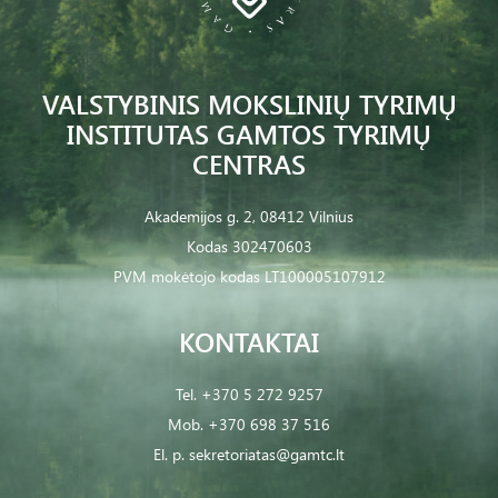
VALSTYBINIS MOKSLINIŲ TYRIMŲ
INSTITUTAS GAMTOS TYRIMŲ
CENTRAS
Akademijos g. 2, 08412 Vilnius
Kodas 302470603
PVM mokėtojo kodas LT100005107912
KONTAKTAI
Tel.
+370 5 272 9257
Mob.
+370 698 37 516
El. p.
sekretoriatas@gamtc.lt