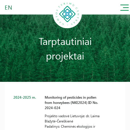
EN
Tarptautiniai
projektai
2024-2025 m.
Monitoring of pesticides in pollen
from honeybees (NKE2024) ID No.
2024-024
Projekto vadovė Lietuvoje: dr. Laima
Blažytė-Čereškienė
Padalinys: Cheminės ekologijos ir