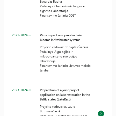
Eduardas Budrys
Padalinys: Cheminės ekologijos ir
elgsenos laboratorija
Finansavimo šaltinis: COST
2021-2024 m.
Virus impact on cyanobacteria
blooms in freshwater systems
Projekto vadovas: dr. Sigitas Šulčius
Padalinys: Algologijos ir
mikroorganizmų ekologijos
laboratorija
Finansavimo šaltinis: Lietuvos mokslo
taryba
2023-2024 m.
Preparation of a joint project
application on lake restoration in the
Baltic states (LakeRest)
Projekto vadovė: dr. Laura
Butrimavičienė
Padalinys: Hidrobiontų evoliucinės