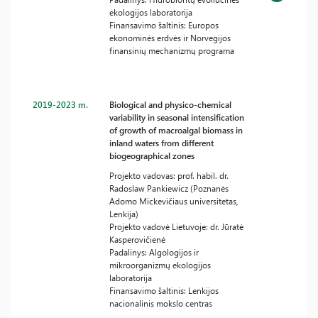
ekologijos laboratorija
Finansavimo šaltinis: Europos
ekonominės erdvės ir Norvegijos
finansinių mechanizmų programa
2019-2023 m.
Biological and physico-chemical
variability in seasonal intensification
of growth of macroalgal biomass in
inland waters from different
biogeographical zones
Projekto vadovas: prof. habil. dr.
Radoslaw Pankiewicz (Poznanės
Adomo Mickevičiaus universitetas,
Lenkija)
Projekto vadovė Lietuvoje: dr. Jūratė
Kasperovičienė
Padalinys: Algologijos ir
mikroorganizmų ekologijos
laboratorija
Finansavimo šaltinis: Lenkijos
nacionalinis mokslo centras