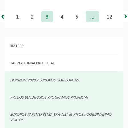
Įrašų
puslapiavimas
1
2
3
4
5
…
12
IIMTEPP
TARPTAUTINIAI PROJEKTAI
HORIZON 2020 / EUROPOS HORIZONTAS
7-OSIOS BENDROSIOS PROGRAMOS PROJEKTAI
EUROPOS PARTNERYSTĖS, ERA-NET IR KITOS KOORDINAVIMO
VEIKLOS