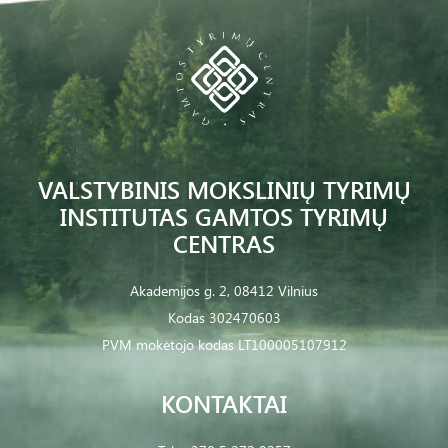
VALSTYBINIS MOKSLINIŲ TYRIMŲ
INSTITUTAS GAMTOS TYRIMŲ
CENTRAS
Akademijos g. 2, 08412 Vilnius
Kodas 302470603
PVM mokėtojo kodas LT100005107912
KONTAKTAI