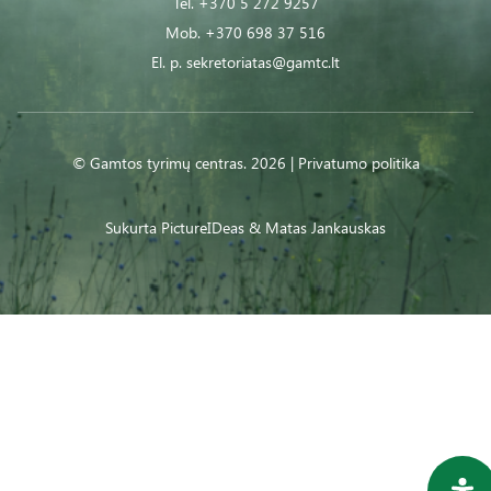
Tel.
+370 5 272 9257
Mob.
+370 698 37 516
El. p.
sekretoriatas@gamtc.lt
© Gamtos tyrimų centras. 2026 |
Privatumo politika
Sukurta
PictureIDeas
& Matas Jankauskas