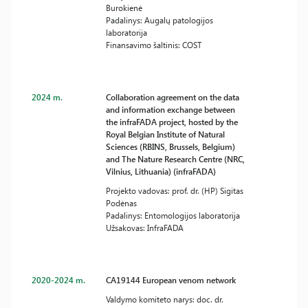
Burokienė
Padalinys: Augalų patologijos
laboratorija
Finansavimo šaltinis: COST
2024 m.
Collaboration agreement on the data
and information exchange between
the infraFADA project, hosted by the
Royal Belgian Institute of Natural
Sciences (RBINS, Brussels, Belgium)
and The Nature Research Centre (NRC,
Vilnius, Lithuania) (infraFADA)
Projekto vadovas: prof. dr. (HP) Sigitas
Podėnas
Padalinys: Entomologijos laboratorija
Užsakovas: InfraFADA
2020-2024 m.
CA19144 European venom network
Valdymo komiteto narys: doc. dr.