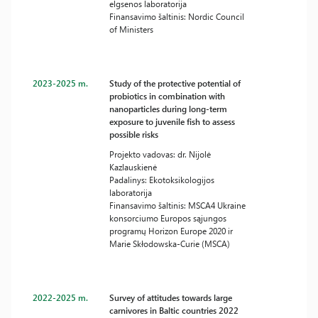
elgsenos laboratorija
Finansavimo šaltinis: Nordic Council
of Ministers
2023-2025 m.
Study of the protective potential of
probiotics in combination with
nanoparticles during long-term
exposure to juvenile fish to assess
possible risks
Projekto vadovas: dr. Nijolė
Kazlauskienė
Padalinys: Ekotoksikologijos
laboratorija
Finansavimo šaltinis: MSCA4 Ukraine
konsorciumo Europos sąjungos
programų Horizon Europe 2020 ir
Marie Skłodowska-Curie (MSCA)
2022-2025 m.
Survey of attitudes towards large
carnivores in Baltic countries 2022