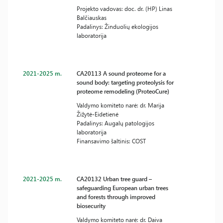
Projekto vadovas: doc. dr. (HP) Linas
Balčiauskas
Padalinys: Žinduolių ekologijos
laboratorija
2021-2025 m.
CA20113 A sound proteome for a
sound body: targeting proteolysis for
proteome remodeling (ProteoCure)
Valdymo komiteto narė: dr. Marija
Žižytė-Eidetienė
Padalinys: Augalų patologijos
laboratorija
Finansavimo šaltinis: COST
2021-2025 m.
CA20132 Urban tree guard –
safeguarding European urban trees
and forests through improved
biosecurity
Valdymo komiteto narė: dr. Daiva