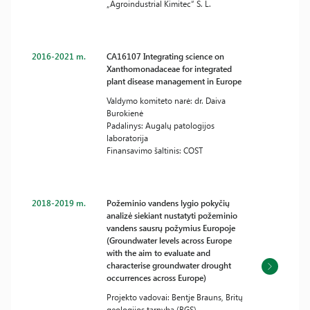
„Agroindustrial Kimitec“ S. L.
2016-2021 m.
CA16107 Integrating science on
Xanthomonadaceae for integrated
plant disease management in Europe
Valdymo komiteto narė: dr. Daiva
Burokienė
Padalinys: Augalų patologijos
laboratorija
Finansavimo šaltinis: COST
2018-2019 m.
Požeminio vandens lygio pokyčių
analizė siekiant nustatyti požeminio
vandens sausrų požymius Europoje
(Groundwater levels across Europe
with the aim to evaluate and
characterise groundwater drought
occurrences across Europe)
Projekto vadovai: Bentje Brauns, Britų
geologijos tarnyba (BGS),