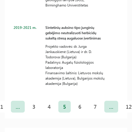
Birminghamo Universtitetas
2019-2021 m.
Sintetinių auksino tipo junginių
gebėjimo neutralizuoti herbicidų
sukeltą stresą augaluose įvertinimas
Projekto vadovės: dr. Jurga
Jankauskienė (Lietuva) ir dr. D.
Todorova (Bulgarija)
Padalinys: Augalų fiziolologijos
laboratorija
Finansavimo šaltinis: Lietuvos mokslų
akademija (Lietuva), Bulgarijos mokslų
akademija (Bulgarija)
Įrašų
puslapiavimas
1
…
3
4
5
6
7
…
12