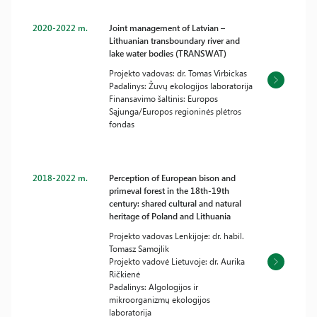
2020-2022 m.
Joint management of Latvian –
Lithuanian transboundary river and
lake water bodies (TRANSWAT)
Projekto vadovas: dr. Tomas Virbickas
Padalinys: Žuvų ekologijos laboratorija
Finansavimo šaltinis: Europos
Sąjunga/Europos regioninės plėtros
fondas
2018-2022 m.
Perception of European bison and
primeval forest in the 18th-19th
century: shared cultural and natural
heritage of Poland and Lithuania
Projekto vadovas Lenkijoje: dr. habil.
Tomasz Samojlik
Projekto vadovė Lietuvoje: dr. Aurika
Ričkienė
Padalinys: Algologijos ir
mikroorganizmų ekologijos
laboratorija