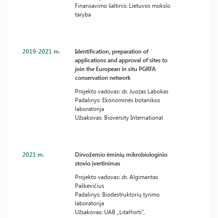
Finansavimo šaltinis: Lietuvos mokslo
taryba
2019-2021 m.
Identification, preparation of
applications and approval of sites to
join the European in situ PGRFA
conservation network
Projekto vadovas: dr. Juozas Labokas
Padalinys: Ekonominės botanikos
laboratorija
Užsakovas: Bioversity International
2021 m.
Dirvožemio ėminių mikrobiologinio
stovio įvertinimas
Projekto vadovas: dr. Algimantas
Paškevičius
Padalinys: Biodestruktorių tyrimo
laboratorija
Užsakovas: UAB „LitaHorti“,