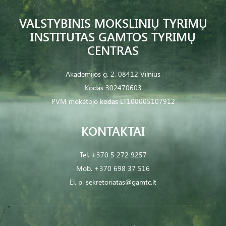
VALSTYBINIS MOKSLINIŲ TYRIMŲ
INSTITUTAS GAMTOS TYRIMŲ
CENTRAS
Akademijos g. 2, 08412 Vilnius
Kodas 302470603
PVM mokėtojo kodas LT100005107912
KONTAKTAI
Tel.
+370 5 272 9257
Mob.
+370 698 37 516
El. p.
sekretoriatas@gamtc.lt