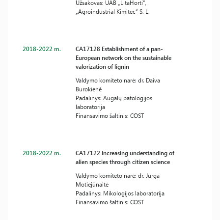
Užsakovas: UAB „LitaHorti“,
„Agroindustrial Kimitec“ S. L.
2018-2022 m.
CA17128 Establishment of a pan-
European network on the sustainable
valorization of lignin
Valdymo komiteto narė: dr. Daiva
Burokienė
Padalinys: Augalų patologijos
laboratorija
Finansavimo šaltinis: COST
2018-2022 m.
CA17122 Increasing understanding of
alien species through citizen science
Valdymo komiteto narė: dr. Jurga
Motiejūnaitė
Padalinys: Mikologijos laboratorija
Finansavimo šaltinis: COST