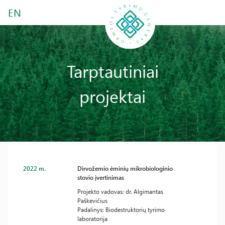
EN
Tarptautiniai
projektai
2022 m.
Dirvožemio ėminių mikrobiologinio
stovio įvertinimas
Projekto vadovas: dr. Algimantas
Paškevičius
Padalinys: Biodestruktorių tyrimo
laboratorija