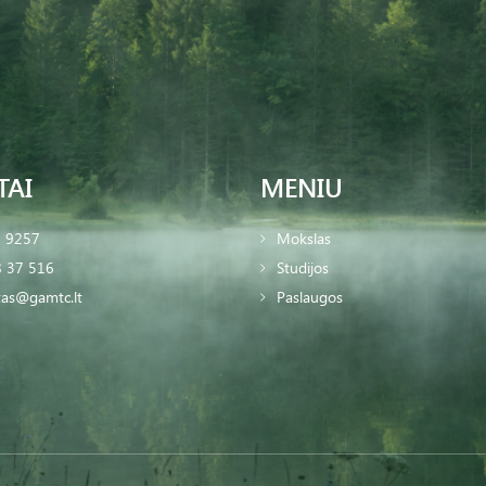
TAI
MENIU
2 9257
Mokslas
 37 516
Studijos
tas@gamtc.lt
Paslaugos