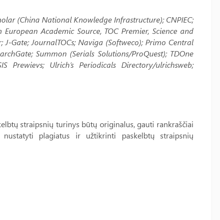
olar (China National Knowledge Infrastructure); CNPIEC;
rn European Academic Source, TOC Premier, Science and
r; J-Gate; JournalTOCs; Naviga (Softweco); Primo Central
esearchGate; Summon (Serials Solutions/ProQuest); TDOne
S Prewievs; Ulrich’s Periodicals Directory/ulrichsweb;
elbtų straipsnių turinys būtų originalus, gauti rankraščiai
nustatyti plagiatus ir užtikrinti paskelbtų straipsnių