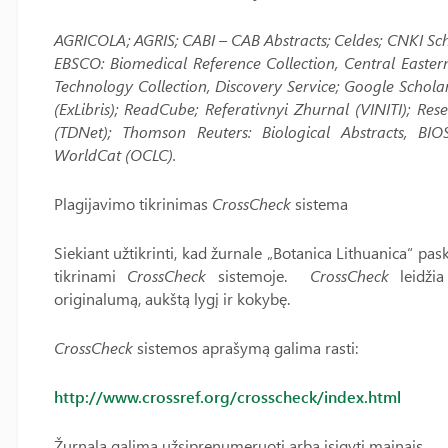
AGRICOLA; AGRIS; CABI – CAB Abstracts; Celdes; CNKI Sch
EBSCO: Biomedical Reference Collection, Central Easte
Technology Collection, Discovery Service; Google Schola
(ExLibris); ReadCube; Referativnyi Zhurnal (VINITI); R
(TDNet); Thomson Reuters: Biological Abstracts, BIOSI
WorldCat (OCLC).
Plagijavimo tikrinimas
CrossCheck
sistema
Siekiant užtikrinti, kad žurnale „Botanica Lithuanica“ pask
tikrinami
CrossCheck
sistemoje.
CrossCheck
leidžia 
originalumą, aukštą lygį ir kokybę.
CrossCheck
sistemos aprašymą galima rasti:
http://www.crossref.org/crosscheck/index.html
Žurnalą galima užsiprenumeruoti arba įsigyti mainais.