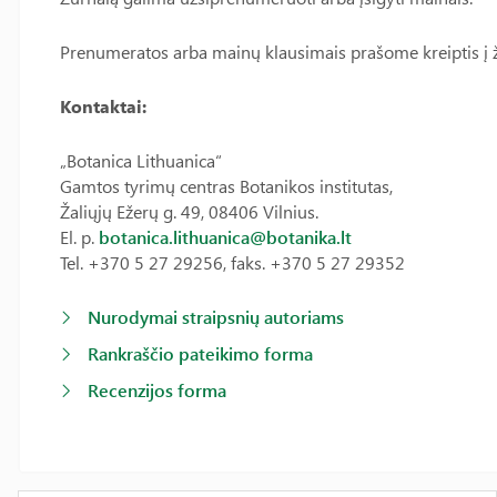
Prenumeratos arba mainų klausimais prašome kreiptis į žu
Kontaktai:
„Botanica Lithuanica“
Gamtos tyrimų centras Botanikos institutas,
Žaliųjų Ežerų g. 49, 08406 Vilnius.
El. p.
botanica.lithuanica@botanika.lt
Tel. +370 5 27 29256, faks. +370 5 27 29352
Nurodymai straipsnių autoriams
Rankraščio pateikimo forma
Recenzijos forma