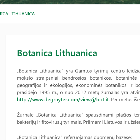
ICA LITHUANICA
Botanica Lithuanica
„Botanica Lithuanica“ yra Gamtos tyrimų centro leidž
mokslo straipsniai bendrosios botanikos, botaninės į
geografijos ir ekologijos, ekonominės botanikos ir b
prasidėjo 1995 m., o nuo 2012 metų žurnalas yra atviro
http://
www.degruyter.com/view/j/botlit
. Per metus iš
Žurnale „Botanica Lithuanica“ spausdinami plačios tem
bakterijų ir fitovirusų tyrimais. Priimami Lietuvos ir užsie
„Botanica Lithuanica“ referuojamas duomenų bazėse: