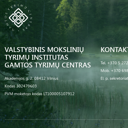
VALSTYBINIS MOKSLINIŲ
KONTAK
TYRIMŲ INSTITUTAS
GAMTOS TYRIMŲ CENTRAS
Tel.
+370 5 27
Mob.
+370 698
Akademijos g. 2, 08412 Vilnius
El. p.
sekretoria
Kodas 302470603
PVM mokėtojo kodas LT100005107912