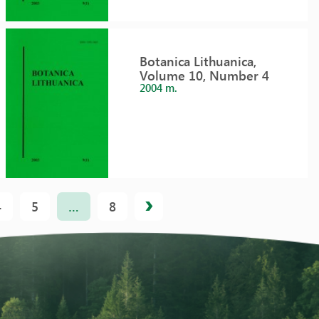
Botanica Lithuanica,
Volume 10, Number 4
2004 m.
4
5
…
8