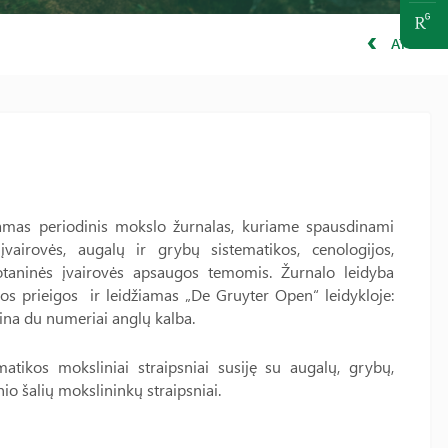
ATGAL
iamas periodinis mokslo žurnalas, kuriame spausdinami
vairovės, augalų ir grybų sistematikos, cenologijos,
otaninės įvairovės apsaugos temomis. Žurnalo leidyba
s prieigos ir leidžiamas „De Gruyter Open“ leidykloje:
eina du numeriai anglų kalba.
atikos moksliniai straipsniai susiję su augalų, grybų,
nio šalių mokslininkų straipsniai.