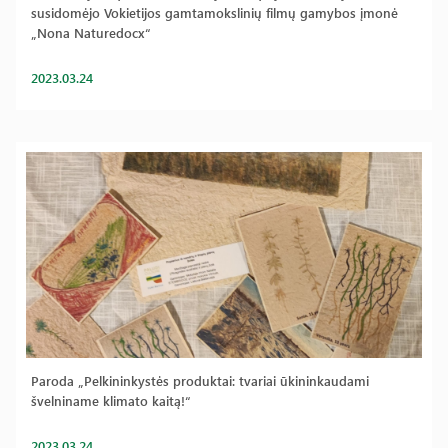
susidomėjo Vokietijos gamtamokslinių filmų gamybos įmonė
„Nona Naturedocx“
2023.03.24
Paroda „Pelkininkystės produktai: tvariai ūkininkaudami
švelniname klimato kaitą!“
2023.03.24