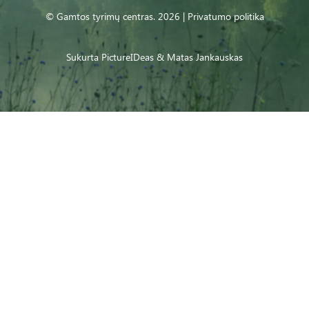
© Gamtos tyrimų centras. 2026 |
Privatumo politika
Sukurta
PictureIDeas
& Matas Jankauskas