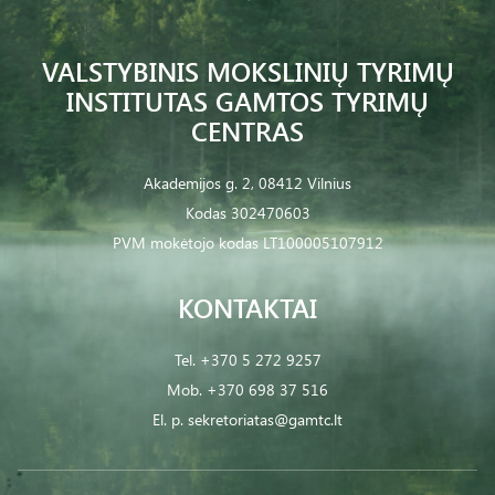
VALSTYBINIS MOKSLINIŲ TYRIMŲ
INSTITUTAS GAMTOS TYRIMŲ
CENTRAS
Akademijos g. 2, 08412 Vilnius
Kodas 302470603
PVM mokėtojo kodas LT100005107912
KONTAKTAI
Tel.
+370 5 272 9257
Mob.
+370 698 37 516
El. p.
sekretoriatas@gamtc.lt